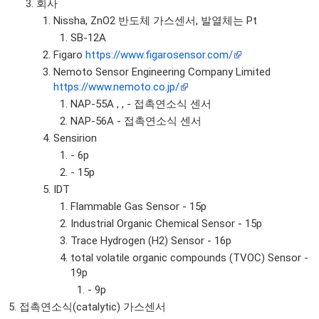
회사
Nissha, ZnO2 반도체 가스센서, 발열체는 Pt
SB-12A
Figaro
https://www.figarosensor.com/
Nemoto Sensor Engineering Company Limited
https://www.nemoto.co.jp/
NAP-55A , , - 접촉연소식 센서
NAP-56A - 접촉연소식 센서
Sensirion
- 6p
- 15p
IDT
Flammable Gas Sensor - 15p
Industrial Organic Chemical Sensor - 15p
Trace Hydrogen (H2) Sensor - 16p
total volatile organic compounds (TVOC) Sensor -
19p
- 9p
접촉연소식(catalytic) 가스센서