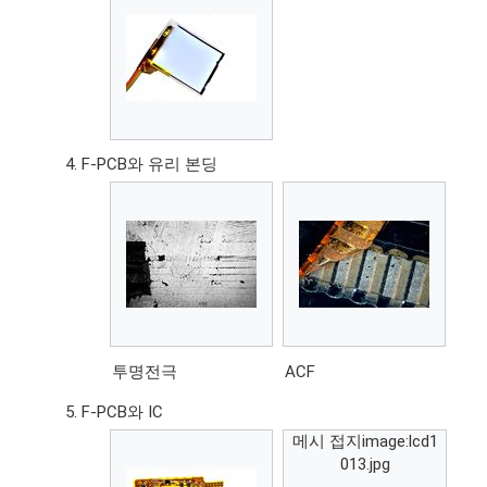
F-PCB와 유리 본딩
투명전극
ACF
F-PCB와 IC
메시 접지image:lcd1
013.jpg