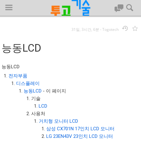
31일, 3시간, 6분
-
Togotech
로그인
능동LCD
대문
능동LCD
회사명 :
전자부품
디스플레이
투고기술
능동LCD
- 이 페이지
| 대표 : 김명기 | 사업자번호 : 142-08-78939
기술
전화 : 031-8065-5299 | 주소 : (16954)) 경기도 용인시 기흥구 흥덕1
LCD
로 13, B동(complex동) 1213호(영덕동,흥덕IT밸리)
사용처
COPYRIGHT (C) 투고기술 ALL RIGHTS RESEVED
거치형 모니터 LCD
투고기술 위키 저작권
삼성 CX701N 17인치 LCD 모니터
LG 23EN43V 23인치 LCD 모니터