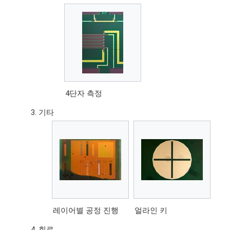
4단자 측정
기타
레이어별 공정 진행
얼라인 키
회로