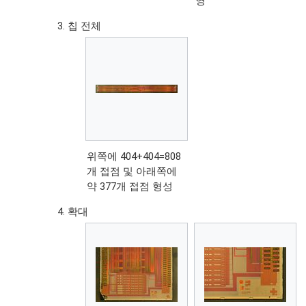
영
칩 전체
위쪽에 404+404=808
개 접점 및 아래쪽에
약 377개 접점 형성
확대