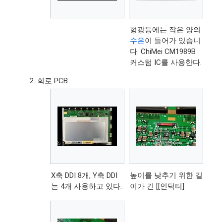
형광등에는 작은 양의
수은
이 들어가 있습니
다. ChiMei CM1989B
커스텀 IC를 사용한다.
회로 PCB
X축 DDI 8개, Y축 DDI
높이를 낮추기 위한 길
는 4개 사용하고 있다.
이가 긴 [[인덕터]