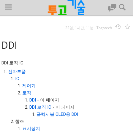
22일, 1시간, 11분
-
Togotech
로그인
DDI
대문
DDI 로직 IC
회사명 :
전자부품
IC
투고기술
제어기
| 대표 : 김명기 | 사업자번호 : 142-08-78939
로직
전화 : 031-8065-5299 | 주소 : (16954)) 경기도 용인시 기흥구 흥덕1
DDI
- 이 페이지
로 13, B동(complex동) 1213호(영덕동,흥덕IT밸리)
DDI 로직 IC
- 이 페이지
COPYRIGHT (C) 투고기술 ALL RIGHTS RESEVED
플렉시블 OLED용 DDI
투고기술 위키 저작권
참조
표시장치