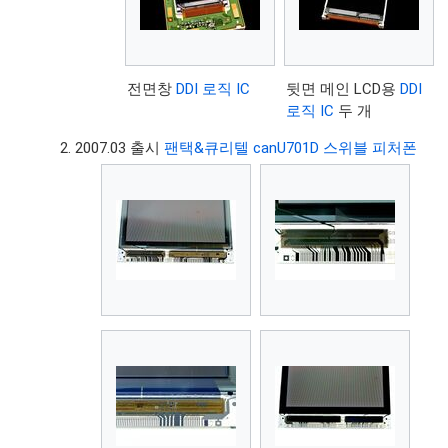
전면창
DDI 로직 IC
뒷면 메인 LCD용
DDI
로직 IC
두 개
2007.03 출시
팬택&큐리텔 canU701D 스위블 피처폰