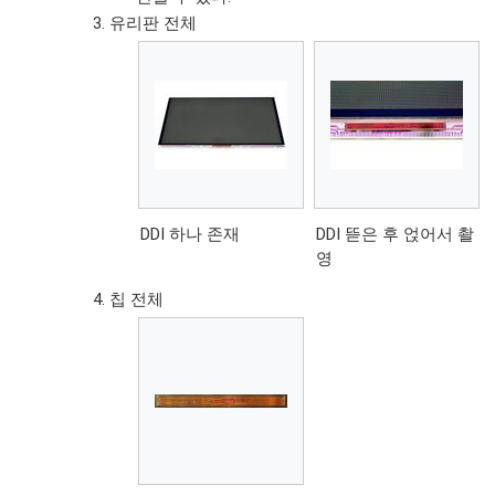
유리판 전체
DDI 하나 존재
DDI 뜯은 후 얹어서 촬
영
칩 전체