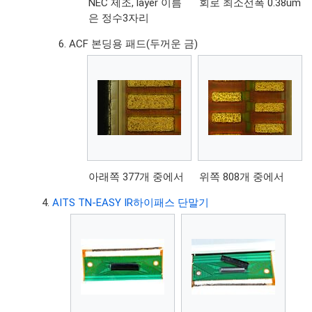
NEC 제조, layer 이름
회로 최소선폭 0.38um
은 정수3자리
ACF 본딩용 패드(두꺼운 금)
아래쪽 377개 중에서
위쪽 808개 중에서
AITS TN-EASY IR하이패스 단말기