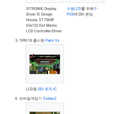
SITRONIX, Display
수동LCD
를 위해
F-
Driver IC Design
PCB
에 DDI 본딩
House, ST7565P
65x132 Dot Matrix
LCD Controller/Driver
1999.10 출시된
Palm Vx
LCD용
DDI 로직 IC
모바일게임기
Zodiac2