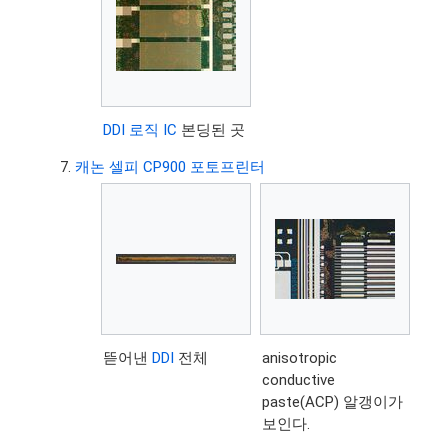
DDI 로직 IC
본딩된 곳
캐논 셀피 CP900 포토프린터
뜯어낸
DDI
전체
anisotropic
conductive
paste(ACP) 알갱이가
보인다.