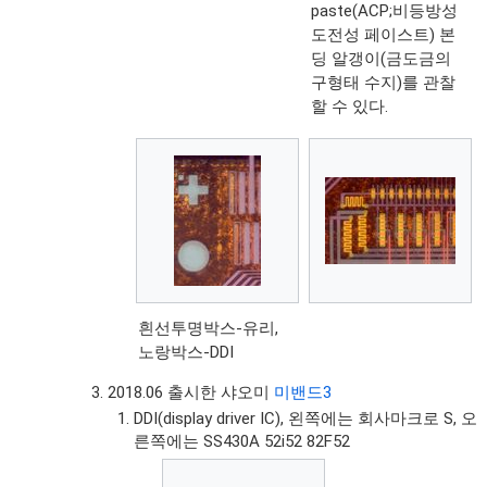
paste(ACP;비등방성
도전성 페이스트) 본
딩 알갱이(금도금의
구형태 수지)를 관찰
할 수 있다.
흰선투명박스-유리,
노랑박스-DDI
2018.06 출시한 샤오미
미밴드3
DDI(display driver IC), 왼쪽에는 회사마크로 S, 오
른쪽에는 SS430A 52i52 82F52