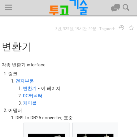
3년, 325일, 19시간, 29분
-
Togotech
로그인
변환기
대문
각종 변환기 interface
회사명 :
링크
전자부품
투고기술
변환기
- 이 페이지
| 대표 : 김명기 | 사업자번호 : 142-08-78939
DC커넥터
전화 : 031-8065-5299 | 주소 : (16954)) 경기도 용인시 기흥구 흥덕1
케이블
로 13, B동(complex동) 1213호(영덕동,흥덕IT밸리)
어댑터
COPYRIGHT (C) 투고기술 ALL RIGHTS RESEVED
DB9 to DB25 converter, 표준
투고기술 위키 저작권