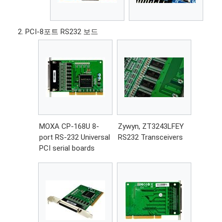
PCI-8포트 RS232 보드
MOXA CP-168U 8-
Zywyn, ZT3243LFEY
port RS-232 Universal
RS232 Transceivers
PCI serial boards