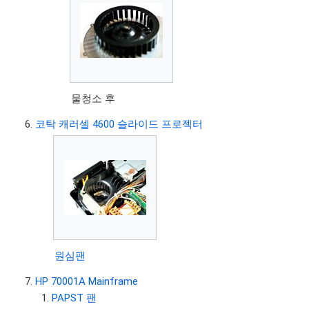
물청소 후
코탁 캐러셀 4600 슬라이드 프로젝터
원심팬
HP 70001A Mainframe
PAPST 팬