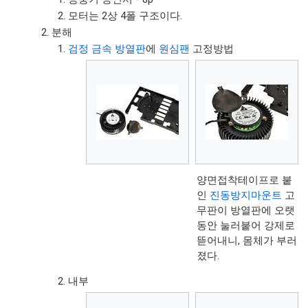
모터는 2상 4폴 구조이다.
분해
검정 금속 방열판
에
원심팬
고정방법
양면접착테이프로 붙
인
진동방지마운트
고
무판이 방열판에 오랫
동안 눌러붙어 강제로
뜯어내니, 몸체가 부러
졌다.
내부