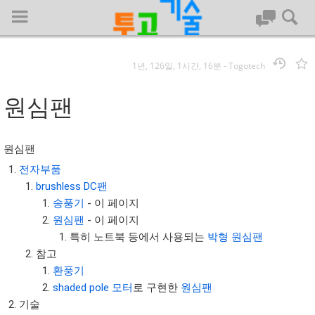
1년, 126일, 1시간, 16분
-
Togotech
로그인
원심팬
대문
원심팬
회사명 :
전자부품
brushless DC팬
투고기술
송풍기
- 이 페이지
| 대표 : 김명기 | 사업자번호 : 142-08-78939
원심팬
- 이 페이지
전화 : 031-8065-5299 | 주소 : (16954)) 경기도 용인시 기흥구 흥덕1
특히 노트북 등에서 사용되는
박형 원심팬
로 13, B동(complex동) 1213호(영덕동,흥덕IT밸리)
참고
COPYRIGHT (C) 투고기술 ALL RIGHTS RESEVED
환풍기
투고기술 위키 저작권
shaded pole 모터
로 구현한
원심팬
기술