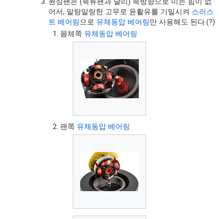
원심팬은 (축류팬과 달리) 축방향으로 미는 힘이 없
어서, 말랑말랑한 고무로 윤활유를 기밀시켜
스러스
트 베어링
으로
유체동압 베어링
만 사용해도 된다.(?)
몸체쪽
유체동압 베어링
팬쪽
유체동압 베어링