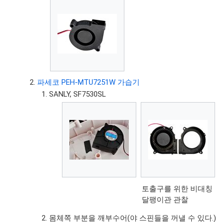
파세코 PEH-MTU7251W 가습기
SANLY, SF7530SL
토출구를 위한 비대칭
달팽이관 관찰
몸체쪽 부분을 깨부수어(야 스핀들을 꺼낼 수 있다.)