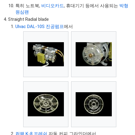
특히 노트북,
비디오카드
, 휴대기기 등에서 사용되는
박형
원심팬
Straight Radial blade
Ulvac DAL-10S 진공펌프
에서
컴팩 K-8 프레쉬
자동 커피 그라인더에서