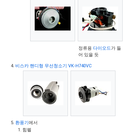
정류용
다이오드
가 들
어 있을 듯
비스카 핸디형 무선청소기 VK-H740VC
환풍기
에서
힘펠