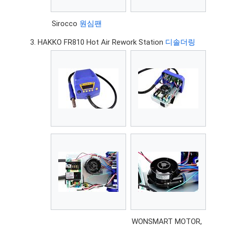
Sirocco
원심팬
HAKKO FR810 Hot Air Rework Station
디솔더링
WONSMART MOTOR,