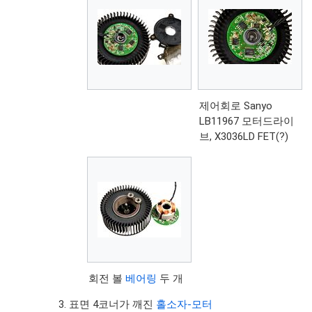
제어회로 Sanyo
LB11967 모터드라이
브, X3036LD FET(?)
회전 볼
베어링
두 개
표면 4코너가 깨진
홀소자-모터