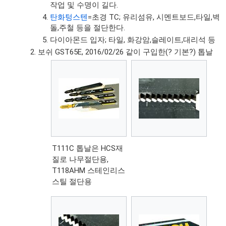
작업 및 수명이 길다.
탄화텅스텐
=초경 TC; 유리섬유, 시멘트보드,타일,벽
돌,주철 등을 절단한다.
다이아몬드 입자; 타일, 화강암,슬레이트,대리석 등
보쉬 GST65E, 2016/02/26 같이 구입한(? 기본?) 톱날
T111C 톱날은 HCS재
질로 나무절단용,
T118AHM 스테인리스
스틸 절단용