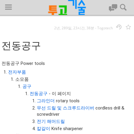
2년, 289일, 23시간, 38분
-
Togotech
로그인
전동공구
대문
전동공구 Power tools
회사명 :
전자부품
소모품
투고기술
공구
| 대표 : 김명기 | 사업자번호 : 142-08-78939
전동공구
- 이 페이지
전화 : 031-8065-5299 | 주소 : (16954)) 경기도 용인시 기흥구 흥덕1
그라인더
rotary tools
로 13, B동(complex동) 1213호(영덕동,흥덕IT밸리)
무선 드릴 및 스크루드라이버
cordless drill &
COPYRIGHT (C) 투고기술 ALL RIGHTS RESEVED
screwdriver
투고기술 위키 저작권
전기 해머드릴
칼갈이
Knife sharpener