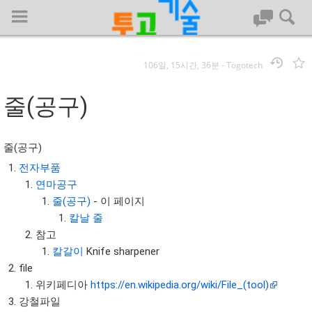
106일, 15시간, 36분
-
Togotech
로그인
줄(공구)
대문
줄(공구)
회사명 :
전자부품
연마공구
투고기술
줄(공구)
- 이 페이지
| 대표 : 김명기 | 사업자번호 : 142-08-78939
칼날 줄
전화 : 031-8065-5299 | 주소 : (16954)) 경기도 용인시 기흥구 흥덕1
참고
로 13, B동(complex동) 1213호(영덕동,흥덕IT밸리)
칼갈이
Knife sharpener
COPYRIGHT (C) 투고기술 ALL RIGHTS RESEVED
file
투고기술 위키 저작권
위키페디아
https://en.wikipedia.org/wiki/File_(tool)
강철파일