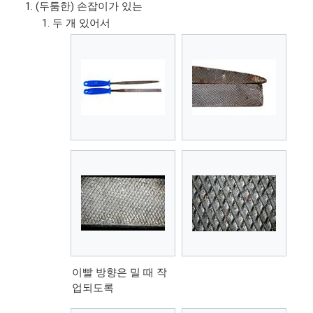
(두툼한) 손잡이가 있는
두 개 있어서
이빨 방향은 밀 때 작
업되도록