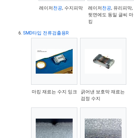
레이저
천공
, 수지피막
레이저
천공
, 유리피막,
뒷면에도 동일 글씨 마
킹
SMD타입 전류검출용R
마킹 재료는 수지 잉크
긁어낸 보호막 재료는
검정 수지