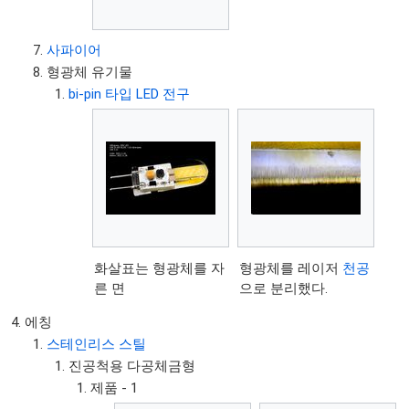
사파이어
형광체 유기물
bi-pin 타입 LED 전구
화살표는 형광체를 자
형광체를 레이저
천공
른 면
으로 분리했다.
에칭
스테인리스 스틸
진공척용 다공체금형
제품 - 1