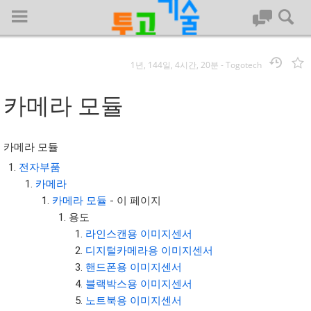
1년, 144일, 4시간, 20분
-
Togotech
로그인
카메라 모듈
대문
카메라 모듈
회사명 :
전자부품
카메라
투고기술
카메라 모듈
- 이 페이지
| 대표 : 김명기 | 사업자번호 : 142-08-78939
용도
전화 : 031-8065-5299 | 주소 : (16954)) 경기도 용인시 기흥구 흥덕1
라인스캔용 이미지센서
로 13, B동(complex동) 1213호(영덕동,흥덕IT밸리)
디지털카메라용 이미지센서
COPYRIGHT (C) 투고기술 ALL RIGHTS RESEVED
핸드폰용 이미지센서
투고기술 위키 저작권
블랙박스용 이미지센서
노트북용 이미지센서