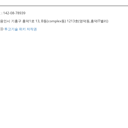
 142-08-78939
경기도 용인시 기흥구 흥덕1로 13, B동(complex동) 1213호(영덕동,흥덕IT밸리)
VED
투고기술 위키 저작권