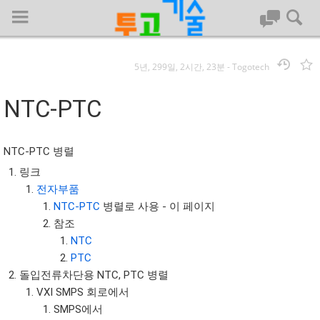
5년, 299일, 2시간, 23분
-
Togotech
로그인
NTC-PTC
대문
NTC-PTC 병렬
회사명 :
링크
전자부품
투고기술
NTC-PTC
병렬로 사용 - 이 페이지
| 대표 : 김명기 | 사업자번호 : 142-08-78939
참조
전화 : 031-8065-5299 | 주소 : (16954)) 경기도 용인시 기흥구 흥덕1
NTC
로 13, B동(complex동) 1213호(영덕동,흥덕IT밸리)
PTC
COPYRIGHT (C) 투고기술 ALL RIGHTS RESEVED
돌입전류차단용 NTC, PTC 병렬
투고기술 위키 저작권
VXI SMPS 회로에서
SMPS에서