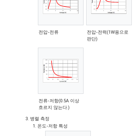
전압-전류
전압-전력(1W용으로
판단)
전류-저항(0.5A 이상
흐르지 않는다.)
병렬 측정
온도-저항 특성