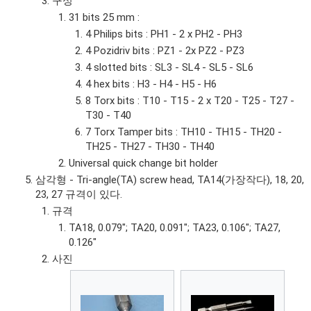
구성
31 bits 25 mm :
4 Philips bits : PH1 - 2 x PH2 - PH3
4 Pozidriv bits : PZ1 - 2x PZ2 - PZ3
4 slotted bits : SL3 - SL4 - SL5 - SL6
4 hex bits : H3 - H4 - H5 - H6
8 Torx bits : T10 - T15 - 2 x T20 - T25 - T27 -
T30 - T40
7 Torx Tamper bits : TH10 - TH15 - TH20 -
TH25 - TH27 - TH30 - TH40
Universal quick change bit holder
삼각형 - Tri-angle(TA) screw head, TA14(가장작다), 18, 20,
23, 27 규격이 있다.
규격
TA18, 0.079"; TA20, 0.091"; TA23, 0.106″; TA27,
0.126″
사진