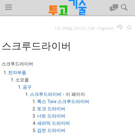
1년, 364일, 22시간, 15분
-
Togotech
로그인
스크루드라이버
대문
스크루드라이버
회사명 :
전자부품
소모품
투고기술
공구
| 대표 : 김명기 | 사업자번호 : 142-08-78939
스크루드라이버
- 이 페이지
전화 : 031-8065-5299 | 주소 : (16954)) 경기도 용인시 기흥구 흥덕1
톡스 Torx 스크루드라이버
로 13, B동(complex동) 1213호(영덕동,흥덕IT밸리)
토크 드라이버
COPYRIGHT (C) 투고기술 ALL RIGHTS RESEVED
너트 드라이버
투고기술 위키 저작권
세라믹 드라이버
검전 드라이버