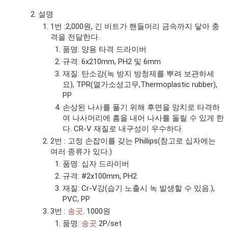
설명
1번 :2,000원, 긴 비트가 핸들머리 금속까지 닿아 충
격을 전달한다.
품명: 양용 타격 드라이버
규격: 6x210mm, PH2 및 6mm
재질: 탄소강(녹 방지 방청제를 뿌려 보관하세
요), TPR(열가소성고무,Thermoplastic rubber),
PP
손상된 나사를 풀기 위해 후면을 망치로 타격하
여 나사머리에 흠을 내어 나사를 돌릴 수 있게 한
다. CR-V 재질로 내구성이 우수하다.
2번 : 고정 손잡이를 갖는 Phillips(참고로 십자에는
여러 종류가 있다.)
품명: 십자 드라이버
규격: #2x100mm, PH2
재질: Cr-V강(습기 노출시 녹 발생할 수 있음.),
PVC, PP
3번 :
송곳
. 1000원
품명:
송곳
2P/set