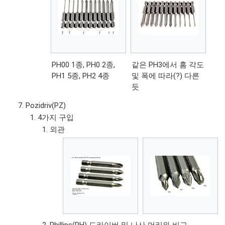
PH00 1종, PH0 2종,
같은 PH3에서 홈 각도
PH1 5종, PH2 4종
및 폭에 따라(?) 다른
듯
Pozidriv(PZ)
4가지 구입
외관
Phillips(PH) 드라이버 및 나사 머리와 비교