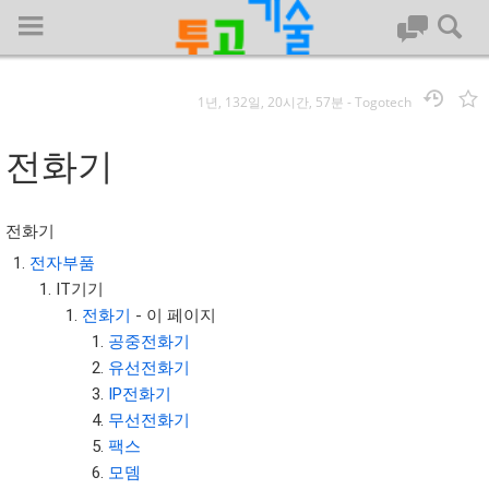
1년, 132일, 20시간, 57분
-
Togotech
로그인
전화기
대문
전화기
회사명 :
전자부품
IT기기
투고기술
전화기
- 이 페이지
| 대표 : 김명기 | 사업자번호 : 142-08-78939
공중전화기
전화 : 031-8065-5299 | 주소 : (16954)) 경기도 용인시 기흥구 흥덕1
유선전화기
로 13, B동(complex동) 1213호(영덕동,흥덕IT밸리)
IP전화기
COPYRIGHT (C) 투고기술 ALL RIGHTS RESEVED
무선전화기
투고기술 위키 저작권
팩스
모뎀