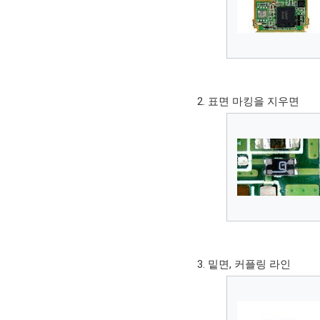
표면 마킹을 지우면
밑면, 커플링 라인