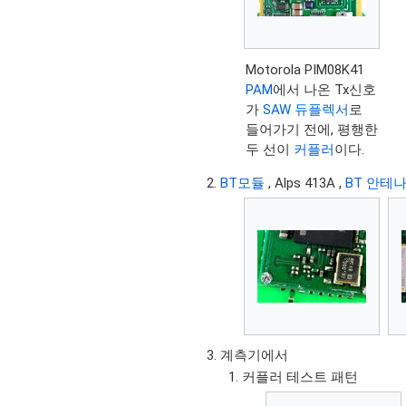
Motorola PIM08K41
PAM
에서 나온 Tx신호
가
SAW 듀플렉서
로
들어가기 전에, 평행한
두 선이
커플러
이다.
BT모듈
, Alps 413A ,
BT 안테
계측기에서
커플러 테스트 패턴