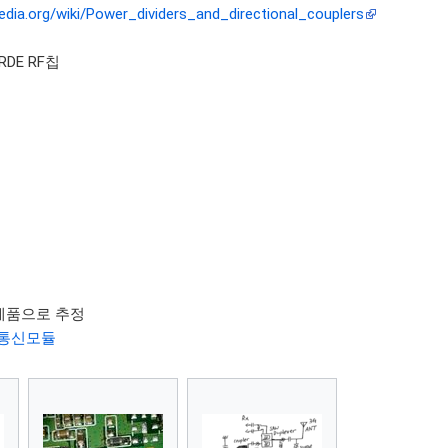
pedia.org/wiki/Power_dividers_and_directional_couplers
33RDE RF칩
즈 제품으로 추정
3G통신모듈