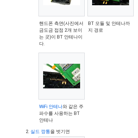
핸드폰 측면(사진에서
BT 모듈 및 안테나까
금도금 접점 2개 보이
지 경로
는 곳)이 BT 안테나이
다.
WiFi 안테나
와 같은 주
파수를 사용하는 BT
안테나
실드 깡통
을 벗기면