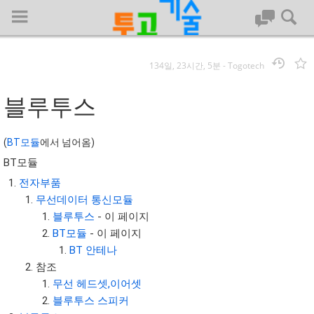
134일, 23시간, 5분
-
Togotech
로그인
블루투스
대문
(
BT모듈
에서 넘어옴)
BT모듈
회사명 :
전자부품
투고기술
무선데이터 통신모듈
| 대표 : 김명기 | 사업자번호 : 142-08-78939
블루투스
- 이 페이지
전화 : 031-8065-5299 | 주소 : (16954)) 경기도 용인시 기흥구 흥덕1
BT모듈
- 이 페이지
로 13, B동(complex동) 1213호(영덕동,흥덕IT밸리)
BT 안테나
COPYRIGHT (C) 투고기술 ALL RIGHTS RESEVED
참조
투고기술 위키 저작권
무선 헤드셋,이어셋
블루투스 스피커