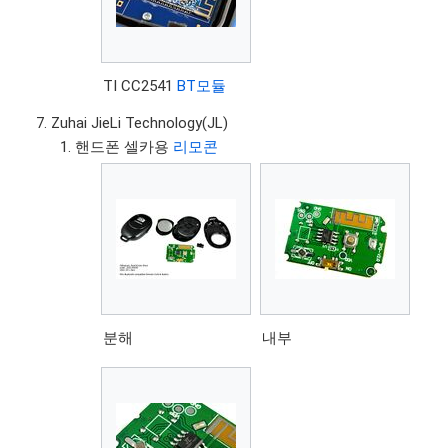
TI CC2541
BT모듈
Zuhai JieLi Technology(JL)
핸드폰 셀카용
리모콘
분해
내부