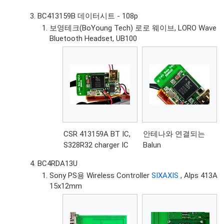
BC413159B 데이터시트 - 108p
보영테크(BoYoung Tech) 로로 웨이브, LORO Wave
Bluetooth Headset, UB100
CSR 413159A BT IC,
안테나와 연결되는
S328R32 charger IC
Balun
BC4RDA13U
Sony PS용 Wireless Controller
SIXAXIS
, Alps 413A
15x12mm