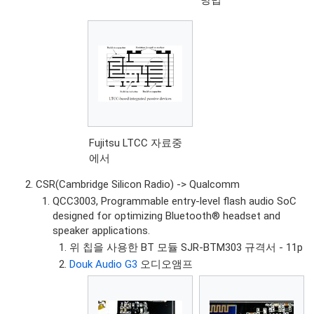
Fujitsu LTCC 자료중
에서
CSR(Cambridge Silicon Radio) -> Qualcomm
QCC3003, Programmable entry-level flash audio SoC
designed for optimizing Bluetooth® headset and
speaker applications.
위 칩을 사용한 BT 모듈 SJR-BTM303 규격서 - 11p
Douk Audio G3
오디오앰프