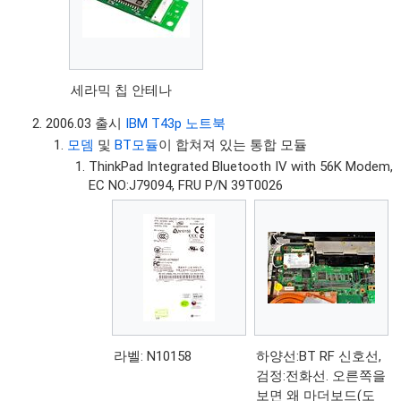
세라믹 칩 안테나
2006.03 출시
IBM T43p 노트북
모뎀
및
BT모듈
이 합쳐져 있는 통합 모듈
ThinkPad Integrated Bluetooth IV with 56K Modem,
EC NO:J79094, FRU P/N 39T0026
라벨: N10158
하양선:BT RF 신호선,
검정:전화선. 오른쪽을
보면 왜 마더보드(도