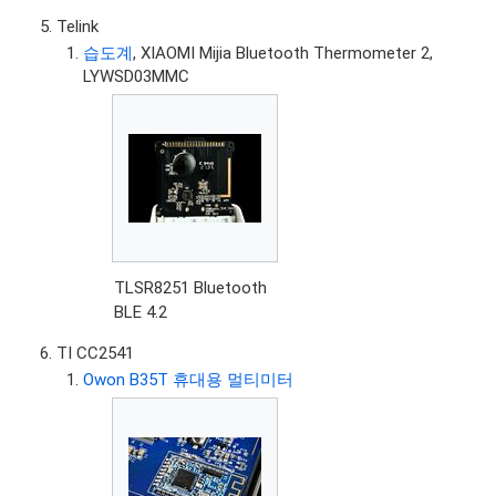
Telink
습도계
, XIAOMI Mijia Bluetooth Thermometer 2,
LYWSD03MMC
TLSR8251 Bluetooth
BLE 4.2
TI CC2541
Owon B35T 휴대용 멀티미터