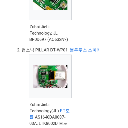
Zuhai JieLi
Technology, JL
BP0D697 (AC632N?)
컴소닉 PILLAR BT-WP01,
블루투스 스피커
Zuhai JieLi
Technology(JL)
BT모
듈
AS1640DA8087-
03A, LTK8002D 모노