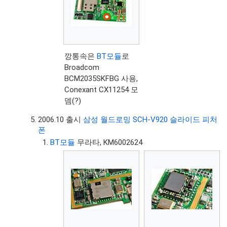
깡통속은
BT모듈
로
Broadcom
BCM2035SKFBG 사용,
Conexant CX11254 모
뎀(?)
2006.10 출시
삼성 월드로밍 SCH-V920 슬라이드 피처
폰
BT모듈
무라타, KM6002624