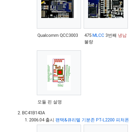
Qualcomm QCC3003
475
MLCC
3번째
냉납
불량
모듈 핀 설명
BC41B143A
2006.04 출시
팬택&큐리텔 기분존 PT-L2200 피처폰