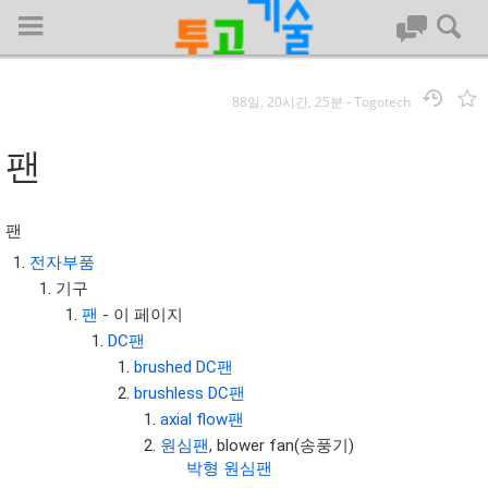
88일, 20시간, 25분
-
Togotech
로그인
팬
대문
팬
회사명 :
전자부품
기구
투고기술
팬
- 이 페이지
| 대표 : 김명기 | 사업자번호 : 142-08-78939
DC팬
전화 : 031-8065-5299 | 주소 : (16954)) 경기도 용인시 기흥구 흥덕1
brushed DC팬
로 13, B동(complex동) 1213호(영덕동,흥덕IT밸리)
brushless DC팬
COPYRIGHT (C) 투고기술 ALL RIGHTS RESEVED
axial flow팬
투고기술 위키 저작권
원심팬
, blower fan(송풍기)
박형 원심팬