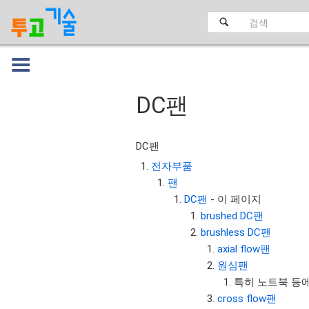
DC팬
대문
DC팬
전자부품
팬
DC팬
- 이 페이지
brushed DC팬
brushless DC팬
axial flow팬
원심팬
특히 노트북 등
cross flow팬