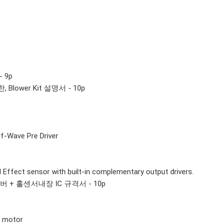
- 9p
 Blower Kit 설명서 - 10p
f-Wave Pre Driver
ect sensor with built-in complementary output drivers.
+ 홀센서내장 IC 규격서 - 10p
n motor