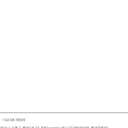
 142-08-78939
경기도 용인시 기흥구 흥덕1로 13, B동(complex동) 1213호(영덕동,흥덕IT밸리)