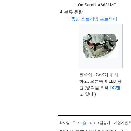
On Semi LA6681MC
분류 못함
웅진 스토리빔 프로젝터
왼쪽이 LCoS가 위치
하고, 오른쪽이 LED 광
원.(냉각을 위해
DC팬
도 있다.)
회사명 :
투고기술
| 대표 : 김명기 | 사업자번호 :
전화 : 031-8065-5299 | 주소 : (16954)